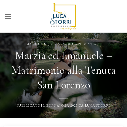
Skip
to
content
MATRIMONI
,
REPORTAGE MATRIMONIALE
Marzia ed Emanuele –
Matrimonio alla Tenuta
San Lorenzo
PUBBLICATO IL
GENNAIO 29, 2023
DA
LUCA STORRI