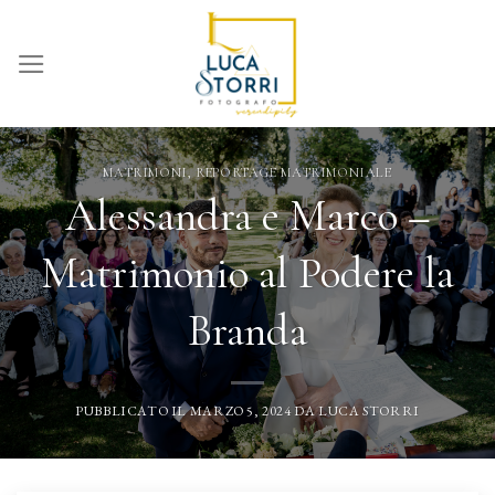
Skip
to
content
MATRIMONI
,
REPORTAGE MATRIMONIALE
Alessandra e Marco –
Matrimonio al Podere la
Branda
PUBBLICATO IL
MARZO 5, 2024
DA
LUCA STORRI