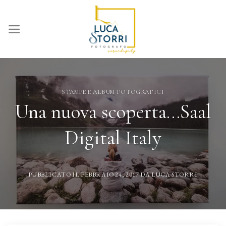
Skip
to
content
STAMPE E ALBUM FOTOGRAFICI
Una nuova scoperta…Saal
Digital Italy
PUBBLICATO IL
FEBBRAIO 24, 2017
DA
LUCA STORRI