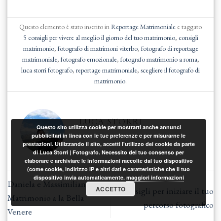
Questo elemento è stato inserito in
Reportage Matrimoniale
e taggato
5 consigli per vivere al meglio il giorno del tuo matrimonio
,
consigli
matrimonio
,
fotografo di matrimoni viterbo
,
fotografo di reportage
matrimoniale
,
fotografo emozionale
,
fotografo matrimonio a roma
,
luca storri fotografo
,
reportage matrimoniale
,
scegliere il fotografo di
matrimonio
.
LUCA STORRI
Questo sito utilizza cookie per mostrarti anche annunci
pubblicitari in linea con le tue preferenze e per misurarne le
prestazioni. Utilizzando il sito, accetti l'utilizzo dei cookie da parte
di Luca Storri | Fotografo. Necessito del tuo consenso per
elaborare e archiviare le informazioni raccolte dal tuo dispositivo
(come cookie, indirizzo IP e altri dati e caratteristiche che il tuo
dispositivo invia automaticamente.
maggiori informazioni
Daniela e Massimiliano –
ACCETTO
5 consigli per iniziare il tuo
Matrimonio a la Bella
percorso fotografico
Venere