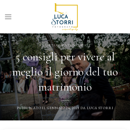
Skip
to
content
REPORTAGE MATRIMONIALE
5 consigli per vivere al
meglio il giorno del tuo
matrimonio
PUBBLICATO IL
GENNAIO 24, 2021
DA
LUCA STORRI